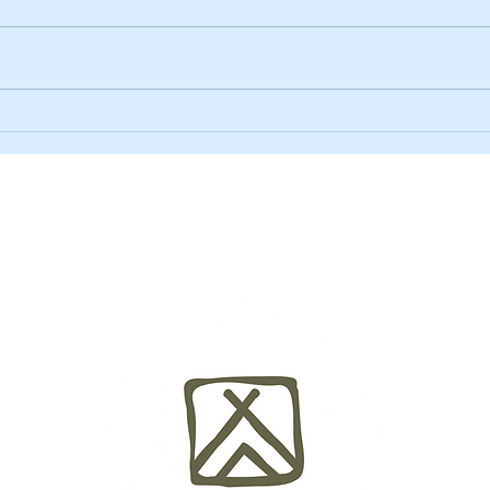
Por qué los niños de hoy
Fund
necesitan volver a lo básico
Huen
prof
Actividades
Testimonios
Fechas y Precios