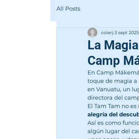
All Posts
colerj
3 sept 2025
La Magia
Camp M
En Camp Mákemáke,
toque de magia a 
en Vanuatu, un lu
directora del cam
El Tam Tam no es s
alegría del descu
Así es como funci
algún lugar del c