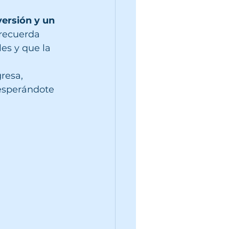
versión y un 
 recuerda 
es y que la 
resa, 
 esperándote 