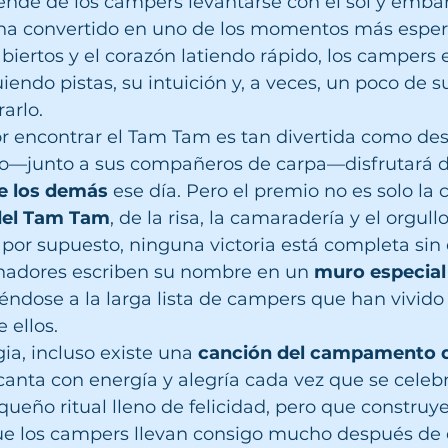
ende de los campers levantarse con el sol y emba
a convertido en uno de los momentos más espera
abiertos y el corazón latiendo rápido, los campers 
ndo pistas, su intuición y, a veces, un poco de su
arlo.
 encontrar el Tam Tam es tan divertida como des
—junto a sus compañeros de carpa—disfrutará de
e los demás
 ese día. Pero el premio no es solo la 
 del Tam Tam
, de la risa, la camaradería y el orgull
 por supuesto, ninguna victoria está completa sin 
anadores escriben su nombre en un 
muro especial 
iéndose a la larga lista de campers que han vivido 
 ellos.
a, incluso existe una 
canción del campamento d
 canta con energía y alegría cada vez que se celeb
queño ritual lleno de felicidad, pero que construye
que los campers llevan consigo mucho después de 