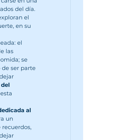
rcarse en una 
dos del día. 
exploran el 
erte, en su 
eada: el 
 las 
comida; se 
o de ser parte 
dejar 
del 
esta 
edicada al 
ra un 
 recuerdos, 
dejar 