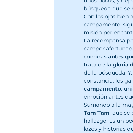
unos pocos, y dep
búsqueda que se h
Con los ojos bien 
campamento, siguie
misión por encontr
La recompensa por
camper afortunado
comidas 
antes qu
trata de 
la gloria
de la búsqueda. Y,
constancia: los g
campamento
, un
emoción antes que
Sumando a la magi
Tam Tam
, que se
hallazgo. Es un pe
lazos y historias 