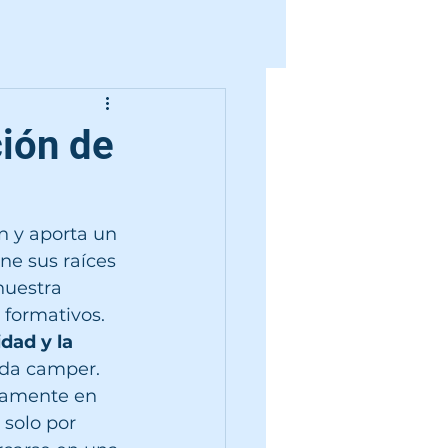
ión de
 y aporta un 
ene sus raíces 
uestra 
formativos. 
dad y la 
ada camper.
samente en 
solo por 